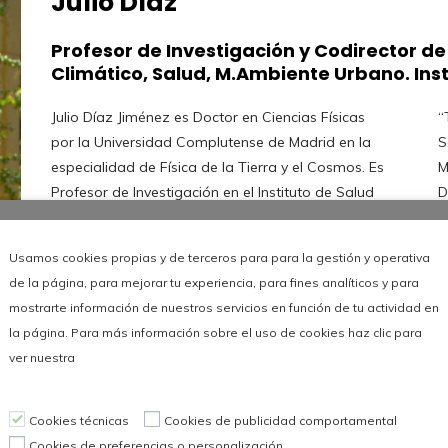
Julio Díaz
Profesor de Investigación y Codirector d
Climático, Salud, M.Ambiente Urbano. Insti
Julio Díaz Jiménez es Doctor en Ciencias Físicas
“Temperaturas extremas” del Ministerio de
por la Universidad Complutense de Madrid en la
Sanidad y Asesor de la OMS. También asesora al
especialidad de Física de la Tierra y el Cosmos. Es
Ministerio de Transición Ecológica Reto
Profesor de Investigación en el Instituto de Salud
Demográfico en aspectos relacionados con los
Carlos III y Co-Director de la Unidad de Referencia
impactos en salud de la contaminación
en Cambio Climático, Salud y Medio Ambiente
atmosférica química y acústica. Es autor de
Usamos cookies propias y de terceros para para la gestión y operativa
Urbano de dicho Instituto. Es codirector del
numerosas publicaciones científicas en esas líneas
de la página, para mejorar tu experiencia, para fines analíticos y para
Observatorio en Cambio Climático Salud. Sus
de conocimiento. Ha recibido el premio Norte-Sur
mostrarte información de nuestros servicios en función de tu actividad en
líneas de investigación se centran en el impacto
del Consejo de Europa por sus aportaciones al
la página. Para más información sobre el uso de cookies haz clic para
del cambio climático en la salud, en especial en lo
análisis de los impactos del Cambio Climático en
ver nuestra
referente a vulnerabilidad y adaptación a
el Mediterráneo así como el Premio en Educación
Leer más
temperaturas extremas. También trabaja en los
Ambiental en EA26 y el Premio “El Escarabajo
impactos de la contaminación química y acústica
Verde” de RTVE en su II edición a la personalidad
Cookies técnicas
Cookies de publicidad comportamental
sobre la morbimortalidad a corto plazo en
c
Cookies de preferencias o personalización