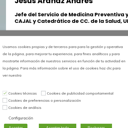
Jesús Aranaz Andrés
Jefe del Servicio de Medicina Preventiva
CAJAL y Catedrático de CC. de la Salud, U
Jefe del Servicio de Medicina Preventiva y Salud
d
Pública, HOSPITAL RAMÓN Y CAJAL y Catedrático
Usamos cookies propias y de terceros para para la gestión y operativa
de la página, para mejorar tu experiencia, para fines analíticos y para
mostrarte información de nuestros servicios en función de tu actividad en
la página. Para más información sobre el uso de cookies haz clic para
ver nuestra
Leer más
Cookies técnicas
Cookies de publicidad comportamental
Cookies de preferencias o personalización
Cookies de análisis
Configuración
Aceptar
Aceptar todo
Rechazar