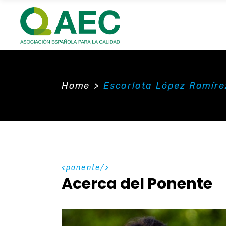
Home
>
Escarlata López Ramíre
ponente
Acerca del Ponente