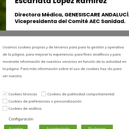
Escarlata López Ramírez
Directora Médica, GENESISCARE ANDALUCÍ
Vicepresidenta del Comité AEC Sanidad.
Directora Médica, GENESISCARE ANDALUCÍA y
C
Oncóloga Radioterápica. Vicepresidenta del
Usamos cookies propias y de terceros para para la gestión y operativa
de la página, para mejorar tu experiencia, para fines analíticos y para
mostrarte información de nuestros servicios en función de tu actividad en
la página. Para más información sobre el uso de cookies haz clic para
ver nuestra
Leer más
Cookies técnicas
Cookies de publicidad comportamental
Cookies de preferencias o personalización
Cookies de análisis
Configuración
Aceptar
Aceptar todo
Rechazar