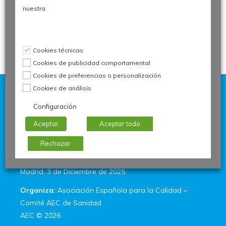
LA CALIDAD
nuestra
Leer más
Cookies técnicas
Cookies de publicidad comportamental
Cookies de preferencias o personalización
Cookies de análisis
Configuración
Aceptar
Aceptar todo
II Congreso de Sanidad en la AEC
Rechazar
Madrid, 3 de Diciembre de 2025
Organiza:
Asociación Española para la Calidad
–
Comité AEC de Sanidad
AEC © 2026