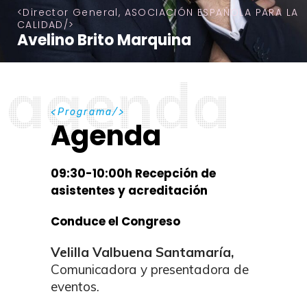
Director General, ASOCIACIÓN ESPAÑOLA PARA LA
CALIDAD
Avelino Brito Marquina
a
g
e
n
d
a
P
r
o
g
r
a
m
a
Agenda
09:30-10:00h Recepción de
asistentes y acreditación
Conduce el Congreso
Velilla Valbuena
Santamaría
,
Comunicadora y presentadora de
eventos.